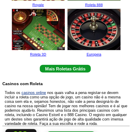
Royale
Roleta 888
Roleta 3D
Europeia
Mais Roletas Grátis
Casinos com Roleta
Todos os
casinos online
nos quais valha a pena registar-se devem
incluir a roleta como uma opção de jogo, um casino não é a mesma
coisa sem ela e, sejamos honestos, não vale a pena designá-lo de
casino na nossa opinião! Tem de jogar nos melhores casinos e é aí que
podemos ajudá-lo. Reunimos uma lista dos principais casinos com
roleta, incluindo o Casino Estoril e o 888 Casino. O registo em qualquer
um destes sites garantirá ação de jogo de alta qualidade com imensa
variedade de roleta. Faça a sua escolha e rode a roda.