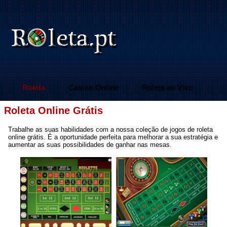
Roleta
Casino Online
Roleta ao Vivo
Download
Vídeos
Roleta Online Grátis
Facebook
Trabalhe as suas habilidades com a nossa coleção de jogos de roleta
online grátis. É a oportunidade perfeita para melhorar a sua estratégia e
aumentar as suas possibilidades de ganhar nas mesas.