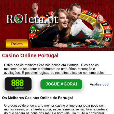
Roleta
Casino Online
Roleta ao Vivo
Download
Vídeos
Casino Online Portugal
Facebook
Estes são os melhores casinos online em Portugal. Eles são os
melhores no seu setor e desfrutam de uma ótima reputação e
avaliações. É possível registar-se nos sites clicando no nome deles.
JOGUE AGORA!
Análise 888
Os Melhores Casinos Online de Portugal
O processo de encontrar o melhor casino online para jogar pode ser,
muitas vezes, uma tarefa árdua, especialmente se não tiver a certeza
do que separa os bons dos maus e horríveis. Há muito a considerar.